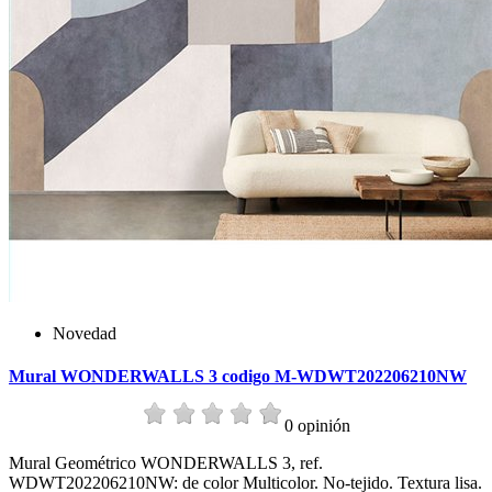
Novedad
Mural WONDERWALLS 3 codigo M-WDWT202206210NW
0 opinión
Mural Geométrico WONDERWALLS 3, ref.
WDWT202206210NW: de color Multicolor. No-tejido. Textura lisa.