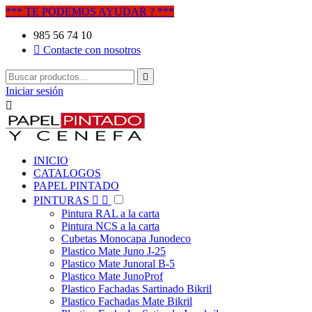
*** TE PODEMOS AYUDAR ? ***
985 56 74 10

Contacte con nosotros

Iniciar sesión

INICIO
CATALOGOS
PAPEL PINTADO
PINTURAS


Pintura RAL a la carta
Pintura NCS a la carta
Cubetas Monocapa Junodeco
Plastico Mate Juno J-25
Plastico Mate Junoral B-5
Plastico Mate JunoProf
Plastico Fachadas Sartinado Bikril
Plastico Fachadas Mate Bikril