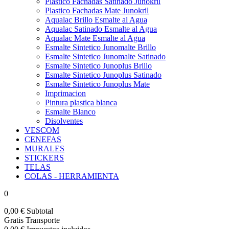
Plastico Fachadas Satinado Junokril
Plastico Fachadas Mate Junokril
Aqualac Brillo Esmalte al Agua
Aqualac Satinado Esmalte al Agua
Aqualac Mate Esmalte al Agua
Esmalte Sintetico Junomalte Brillo
Esmalte Sintetico Junomalte Satinado
Esmalte Sintetico Junoplus Brillo
Esmalte Sintetico Junoplus Satinado
Esmalte Sintetico Junoplus Mate
Imprimacion
Pintura plastica blanca
Esmalte Blanco
Disolventes
VESCOM
CENEFAS
MURALES
STICKERS
TELAS
COLAS - HERRAMIENTA
0
0,00 €
Subtotal
Gratis
Transporte