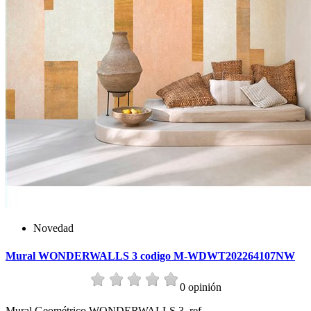
Novedad
Mural WONDERWALLS 3 codigo M-WDWT202264107NW
0 opinión
Mural Geométrico WONDERWALLS 3, ref.