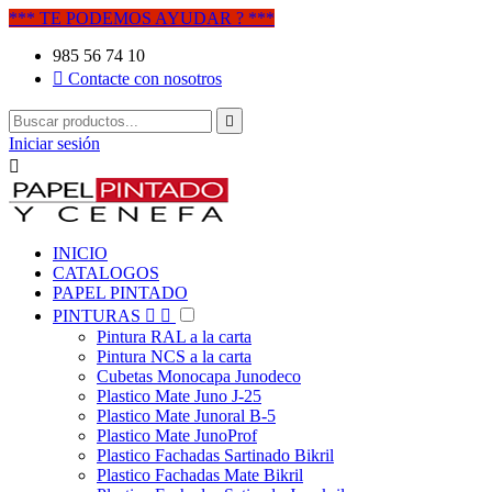
*** TE PODEMOS AYUDAR ? ***
985 56 74 10

Contacte con nosotros

Iniciar sesión

INICIO
CATALOGOS
PAPEL PINTADO
PINTURAS


Pintura RAL a la carta
Pintura NCS a la carta
Cubetas Monocapa Junodeco
Plastico Mate Juno J-25
Plastico Mate Junoral B-5
Plastico Mate JunoProf
Plastico Fachadas Sartinado Bikril
Plastico Fachadas Mate Bikril