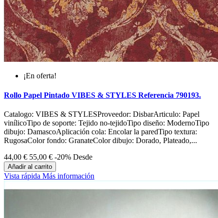
¡En oferta!
Rollo Papel Pintado VIBES & STYLES Referencia 790193.
Catalogo: VIBES & STYLESProveedor: DisbarArticulo: Papel
vinílicoTipo de soporte: Tejido no-tejidoTipo diseño: ModernoTipo
dibujo: DamascoAplicación cola: Encolar la paredTipo textura:
RugosaColor fondo: GranateColor dibujo: Dorado, Plateado,...
44,00 €
55,00 €
-20%
Desde
Añadir al carrito
Vista rápida
Más información