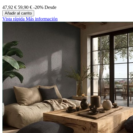
47,92 €
59,90 €
-20%
Desde
Añadir al carrito
Vista rápida
Más información