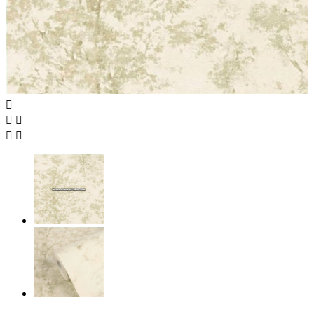




