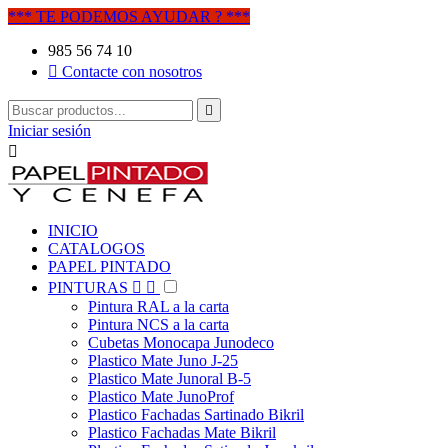
*** TE PODEMOS AYUDAR ? ***
985 56 74 10

Contacte con nosotros

Iniciar sesión

INICIO
CATALOGOS
PAPEL PINTADO
PINTURAS


Pintura RAL a la carta
Pintura NCS a la carta
Cubetas Monocapa Junodeco
Plastico Mate Juno J-25
Plastico Mate Junoral B-5
Plastico Mate JunoProf
Plastico Fachadas Sartinado Bikril
Plastico Fachadas Mate Bikril