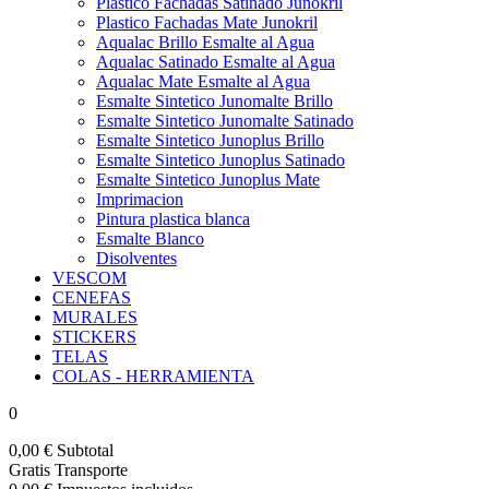
Plastico Fachadas Satinado Junokril
Plastico Fachadas Mate Junokril
Aqualac Brillo Esmalte al Agua
Aqualac Satinado Esmalte al Agua
Aqualac Mate Esmalte al Agua
Esmalte Sintetico Junomalte Brillo
Esmalte Sintetico Junomalte Satinado
Esmalte Sintetico Junoplus Brillo
Esmalte Sintetico Junoplus Satinado
Esmalte Sintetico Junoplus Mate
Imprimacion
Pintura plastica blanca
Esmalte Blanco
Disolventes
VESCOM
CENEFAS
MURALES
STICKERS
TELAS
COLAS - HERRAMIENTA
0
0,00 €
Subtotal
Gratis
Transporte