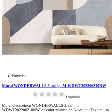
Novedad
Mural WONDERWALLS 3 codigo M-WDWT202206210NW
0 opinión
Mural Geométrico WONDERWALLS 3, ref.
WDWT202206210NW: de color Multicolor. No-tejido. Textura lisa.