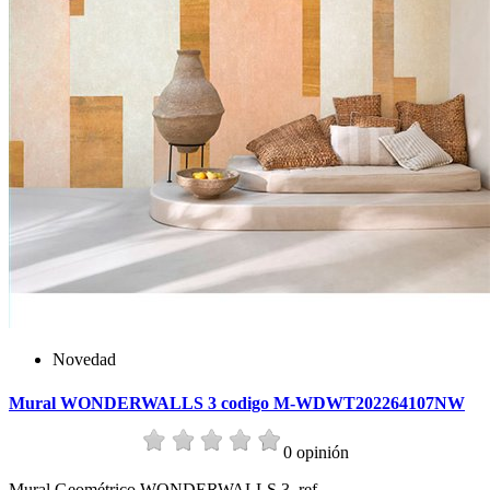
Novedad
Mural WONDERWALLS 3 codigo M-WDWT202264107NW
0 opinión
Mural Geométrico WONDERWALLS 3, ref.