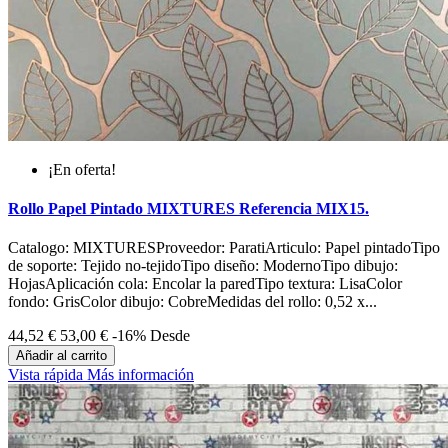
¡En oferta!
Rollo Papel Pintado MIXTURES Referencia MIX15.
Catalogo: MIXTURESProveedor: ParatiArticulo: Papel pintadoTipo
de soporte: Tejido no-tejidoTipo diseño: ModernoTipo dibujo:
HojasAplicación cola: Encolar la paredTipo textura: LisaColor
fondo: GrisColor dibujo: CobreMedidas del rollo: 0,52 x...
44,52 €
53,00 €
-16%
Desde
Añadir al carrito
Vista rápida
Más información