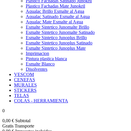
Plastico Fachadas Satinado Junokril
Plastico Fachadas Mate Junokril
Aqualac Brillo Esmalte al Agua
Aqualac Satinado Esmalte al Agua
Aqualac Mate Esmalte al Agua
Esmalte Sintetico Junomalte Brillo
Esmalte Sintetico Junomalte Satinado
Esmalte Sintetico Junoplus Brillo
Esmalte Sintetico Junoplus Satinado
Esmalte Sintetico Junoplus Mate
Imprimacion
Pintura plastica blanca
Esmalte Blanco
Disolventes
VESCOM
CENEFAS
MURALES
STICKERS
TELAS
COLAS - HERRAMIENTA
0
0,00 €
Subtotal
Gratis
Transporte