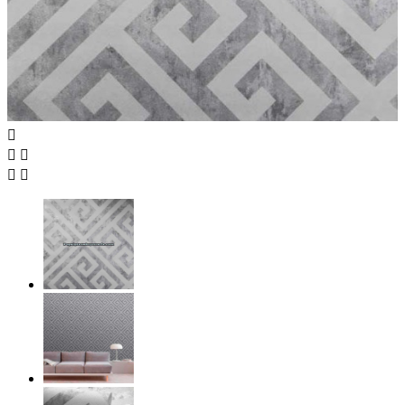




