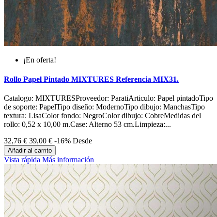
¡En oferta!
Rollo Papel Pintado MIXTURES Referencia MIX31.
Catalogo: MIXTURESProveedor: ParatiArticulo: Papel pintadoTipo
de soporte: PapelTipo diseño: ModernoTipo dibujo: ManchasTipo
textura: LisaColor fondo: NegroColor dibujo: CobreMedidas del
rollo: 0,52 x 10,00 m.Case: Alterno 53 cm.Limpieza:...
32,76 €
39,00 €
-16%
Desde
Añadir al carrito
Vista rápida
Más información