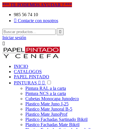
*** TE PODEMOS AYUDAR ? ***
985 56 74 10

Contacte con nosotros

Iniciar sesión

INICIO
CATALOGOS
PAPEL PINTADO
PINTURAS


Pintura RAL a la carta
Pintura NCS a la carta
Cubetas Monocapa Junodeco
Plastico Mate Juno J-25
Plastico Mate Junoral B-5
Plastico Mate JunoProf
Plastico Fachadas Sartinado Bikril
Plastico Fachadas Mate Bikril