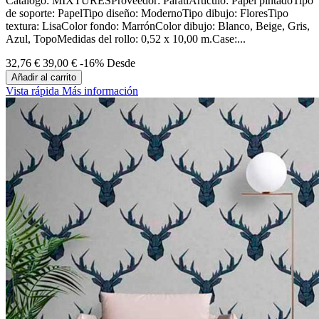
Catalogo: MIXTURESProveedor: ParatiArticulo: Papel pintadoTipo
de soporte: PapelTipo diseño: ModernoTipo dibujo: FloresTipo
textura: LisaColor fondo: MarrónColor dibujo: Blanco, Beige, Gris,
Azul, TopoMedidas del rollo: 0,52 x 10,00 m.Case:...
32,76 €
39,00 €
-16%
Desde
Añadir al carrito
Vista rápida
Más información