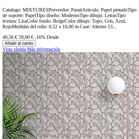
Catalogo: MIXTURESProveedor: ParatiArticulo: Papel pintadoTipo
de soporte: PapelTipo diseño: ModernoTipo dibujo: LetrasTipo
textura: LisaColor fondo: BeigeColor dibujo: Topo, Gris, Azul,
RojoMedidas del rollo: 0,52 x 10,00 m.Case: Alterno 53...
49,56 €
59,00 €
-16%
Desde
Añadir al carrito
Vista rápida
Más información