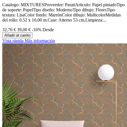
Catalogo: MIXTURESProveedor: ParatiArticulo: Papel pintadoTipo
de soporte: PapelTipo diseño: ModernoTipo dibujo: FloresTipo
textura: LisaColor fondo: MarrónColor dibujo: MulticolorMedidas
del rollo: 0,52 x 10,00 m.Case: Alterno 53 cm.Limpieza:...
32,76 €
39,00 €
-16%
Desde
Añadir al carrito
Vista rápida
Más información