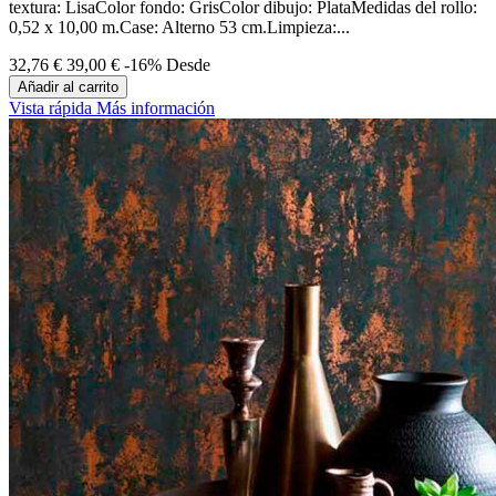
textura: LisaColor fondo: GrisColor dibujo: PlataMedidas del rollo:
0,52 x 10,00 m.Case: Alterno 53 cm.Limpieza:...
32,76 €
39,00 €
-16%
Desde
Añadir al carrito
Vista rápida
Más información