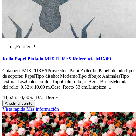
¡En oferta!
Rollo Papel Pintado MIXTURES Referencia MIX09.
Catalogo: MIXTURESProveedor: ParatiArticulo: Papel pintadoTipo
de soporte: PapelTipo diseño: ModernoTipo dibujo: AnimalesTipo
textura: LisaColor fondo: TopoColor dibujo: Azul, BrillosMedidas
del rollo: 0,52 x 10,00 m.Case: Recto 53 cm.Limpieza:...
44,52 €
53,00 €
-16%
Desde
Añadir al carrito
Vista rápida
Más información