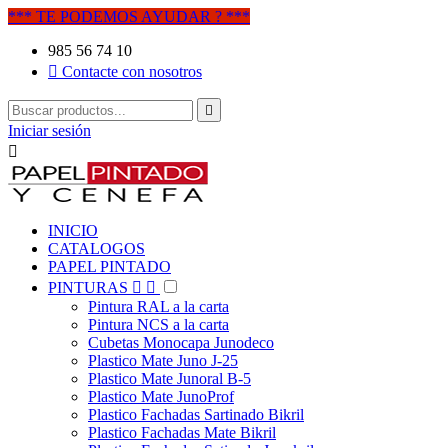
*** TE PODEMOS AYUDAR ? ***
985 56 74 10

Contacte con nosotros

Iniciar sesión

INICIO
CATALOGOS
PAPEL PINTADO
PINTURAS


Pintura RAL a la carta
Pintura NCS a la carta
Cubetas Monocapa Junodeco
Plastico Mate Juno J-25
Plastico Mate Junoral B-5
Plastico Mate JunoProf
Plastico Fachadas Sartinado Bikril
Plastico Fachadas Mate Bikril