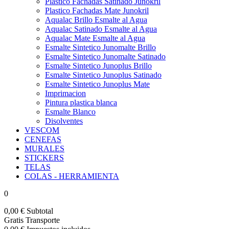
Plastico Fachadas Satinado Junokril
Plastico Fachadas Mate Junokril
Aqualac Brillo Esmalte al Agua
Aqualac Satinado Esmalte al Agua
Aqualac Mate Esmalte al Agua
Esmalte Sintetico Junomalte Brillo
Esmalte Sintetico Junomalte Satinado
Esmalte Sintetico Junoplus Brillo
Esmalte Sintetico Junoplus Satinado
Esmalte Sintetico Junoplus Mate
Imprimacion
Pintura plastica blanca
Esmalte Blanco
Disolventes
VESCOM
CENEFAS
MURALES
STICKERS
TELAS
COLAS - HERRAMIENTA
0
0,00 €
Subtotal
Gratis
Transporte