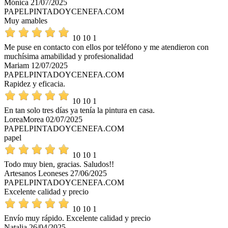
Mónica
21/07/2025
PAPELPINTADOYCENEFA.COM
Muy amables
10
10
1
Me puse en contacto con ellos por teléfono y me atendieron con
muchísima amabilidad y profesionalidad
Mariam
12/07/2025
PAPELPINTADOYCENEFA.COM
Rapidez y eficacia.
10
10
1
En tan solo tres días ya tenía la pintura en casa.
LoreaMorea
02/07/2025
PAPELPINTADOYCENEFA.COM
papel
10
10
1
Todo muy bien, gracias. Saludos!!
Artesanos Leoneses
27/06/2025
PAPELPINTADOYCENEFA.COM
Excelente calidad y precio
10
10
1
Envío muy rápido. Excelente calidad y precio
Natalia
26/04/2025