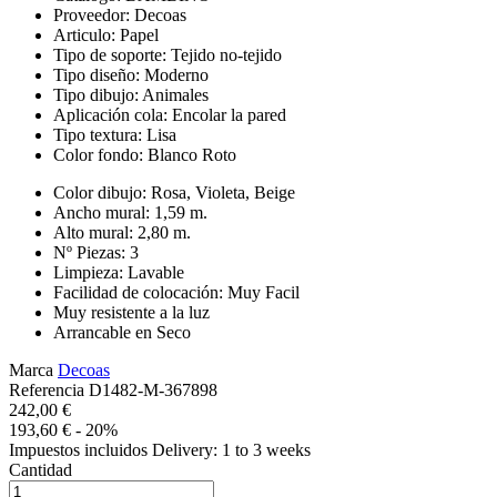
Proveedor: Decoas
Articulo: Papel
Tipo de soporte: Tejido no-tejido
Tipo diseño: Moderno
Tipo dibujo: Animales
Aplicación cola: Encolar la pared
Tipo textura: Lisa
Color fondo: Blanco Roto
Color dibujo: Rosa, Violeta, Beige
Ancho mural: 1,59 m.
Alto mural: 2,80 m.
Nº Piezas: 3
Limpieza: Lavable
Facilidad de colocación: Muy Facil
Muy resistente a la luz
Arrancable en Seco
Marca
Decoas
Referencia
D1482-M-367898
242,00 €
193,60 €
- 20%
Impuestos incluidos
Delivery: 1 to 3 weeks
Cantidad