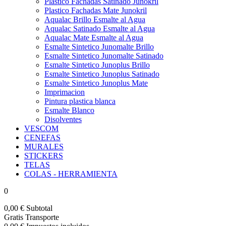
Plastico Fachadas Satinado Junokril
Plastico Fachadas Mate Junokril
Aqualac Brillo Esmalte al Agua
Aqualac Satinado Esmalte al Agua
Aqualac Mate Esmalte al Agua
Esmalte Sintetico Junomalte Brillo
Esmalte Sintetico Junomalte Satinado
Esmalte Sintetico Junoplus Brillo
Esmalte Sintetico Junoplus Satinado
Esmalte Sintetico Junoplus Mate
Imprimacion
Pintura plastica blanca
Esmalte Blanco
Disolventes
VESCOM
CENEFAS
MURALES
STICKERS
TELAS
COLAS - HERRAMIENTA
0
0,00 €
Subtotal
Gratis
Transporte