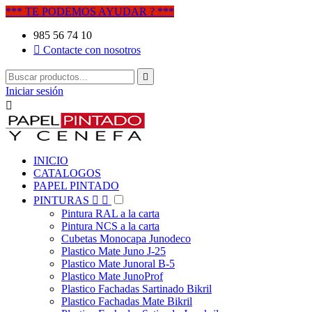
*** TE PODEMOS AYUDAR ? ***
985 56 74 10

Contacte con nosotros

Iniciar sesión

INICIO
CATALOGOS
PAPEL PINTADO
PINTURAS


Pintura RAL a la carta
Pintura NCS a la carta
Cubetas Monocapa Junodeco
Plastico Mate Juno J-25
Plastico Mate Junoral B-5
Plastico Mate JunoProf
Plastico Fachadas Sartinado Bikril
Plastico Fachadas Mate Bikril