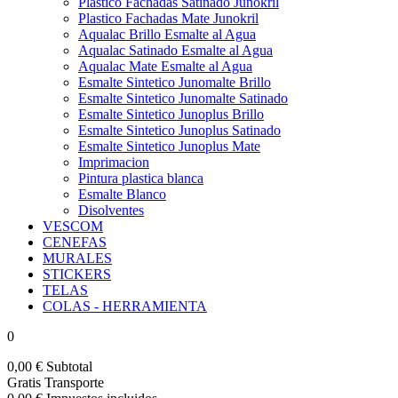
Plastico Fachadas Satinado Junokril
Plastico Fachadas Mate Junokril
Aqualac Brillo Esmalte al Agua
Aqualac Satinado Esmalte al Agua
Aqualac Mate Esmalte al Agua
Esmalte Sintetico Junomalte Brillo
Esmalte Sintetico Junomalte Satinado
Esmalte Sintetico Junoplus Brillo
Esmalte Sintetico Junoplus Satinado
Esmalte Sintetico Junoplus Mate
Imprimacion
Pintura plastica blanca
Esmalte Blanco
Disolventes
VESCOM
CENEFAS
MURALES
STICKERS
TELAS
COLAS - HERRAMIENTA
0
0,00 €
Subtotal
Gratis
Transporte