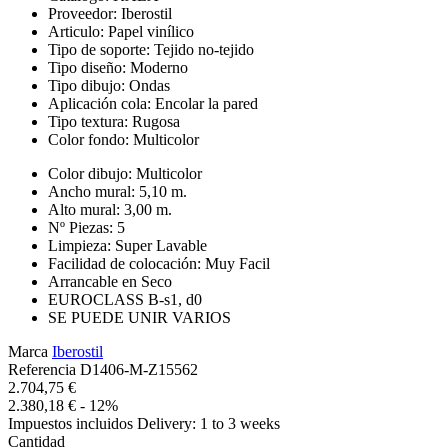
Proveedor: Iberostil
Articulo: Papel vinílico
Tipo de soporte: Tejido no-tejido
Tipo diseño: Moderno
Tipo dibujo: Ondas
Aplicación cola: Encolar la pared
Tipo textura: Rugosa
Color fondo: Multicolor
Color dibujo: Multicolor
Ancho mural: 5,10 m.
Alto mural: 3,00 m.
Nº Piezas: 5
Limpieza: Super Lavable
Facilidad de colocación: Muy Facil
Arrancable en Seco
EUROCLASS B-s1, d0
SE PUEDE UNIR VARIOS
Marca
Iberostil
Referencia
D1406-M-Z15562
2.704,75 €
2.380,18 €
- 12%
Impuestos incluidos
Delivery: 1 to 3 weeks
Cantidad