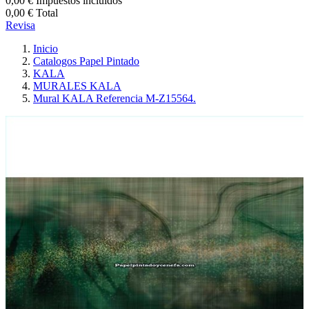
0,00 €
Impuestos incluidos
0,00 €
Total
Revisa
Inicio
Catalogos Papel Pintado
KALA
MURALES KALA
Mural KALA Referencia M-Z15564.