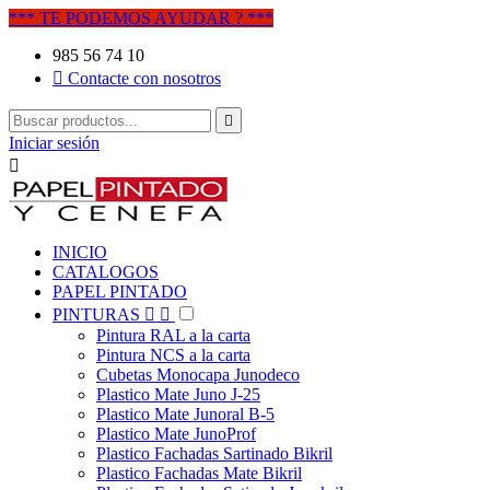
*** TE PODEMOS AYUDAR ? ***
985 56 74 10

Contacte con nosotros

Iniciar sesión

INICIO
CATALOGOS
PAPEL PINTADO
PINTURAS


Pintura RAL a la carta
Pintura NCS a la carta
Cubetas Monocapa Junodeco
Plastico Mate Juno J-25
Plastico Mate Junoral B-5
Plastico Mate JunoProf
Plastico Fachadas Sartinado Bikril
Plastico Fachadas Mate Bikril