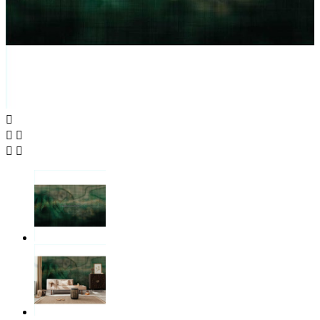




