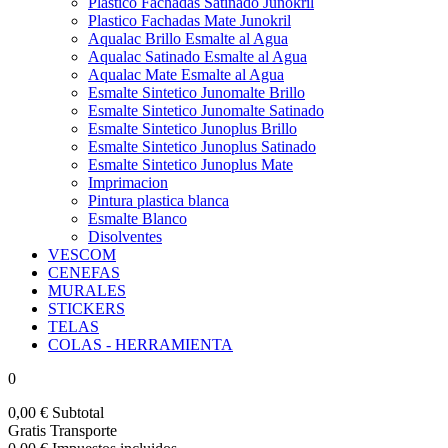
Plastico Fachadas Satinado Junokril
Plastico Fachadas Mate Junokril
Aqualac Brillo Esmalte al Agua
Aqualac Satinado Esmalte al Agua
Aqualac Mate Esmalte al Agua
Esmalte Sintetico Junomalte Brillo
Esmalte Sintetico Junomalte Satinado
Esmalte Sintetico Junoplus Brillo
Esmalte Sintetico Junoplus Satinado
Esmalte Sintetico Junoplus Mate
Imprimacion
Pintura plastica blanca
Esmalte Blanco
Disolventes
VESCOM
CENEFAS
MURALES
STICKERS
TELAS
COLAS - HERRAMIENTA
0
0,00 €
Subtotal
Gratis
Transporte