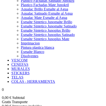
Plastico Fachadas Satinado Junokril
Plastico Fachadas Mate Junokril
Aqualac Brillo Esmalte al Agua
Aqualac Satinado Esmalte al Agua
Aqualac Mate Esmalte al Agua
Esmalte Sintetico Junomalte Brillo
Esmalte Sintetico Junomalte Satinado
Esmalte Sintetico Junoplus Brillo
Esmalte Sintetico Junoplus Satinado
Esmalte Sintetico Junoplus Mate
Imprimacion
Pintura plastica blanca
Esmalte Blanco
Disolventes
VESCOM
CENEFAS
MURALES
STICKERS
TELAS
COLAS - HERRAMIENTA
0
0,00 €
Subtotal
Gratis
Transporte