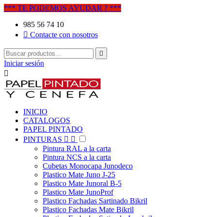
*** TE PODEMOS AYUDAR ? ***
985 56 74 10

Contacte con nosotros

Iniciar sesión

INICIO
CATALOGOS
PAPEL PINTADO
PINTURAS


Pintura RAL a la carta
Pintura NCS a la carta
Cubetas Monocapa Junodeco
Plastico Mate Juno J-25
Plastico Mate Junoral B-5
Plastico Mate JunoProf
Plastico Fachadas Sartinado Bikril
Plastico Fachadas Mate Bikril