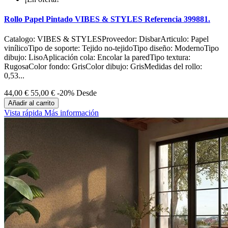
Rollo Papel Pintado VIBES & STYLES Referencia 399881.
Catalogo: VIBES & STYLESProveedor: DisbarArticulo: Papel
vinílicoTipo de soporte: Tejido no-tejidoTipo diseño: ModernoTipo
dibujo: LisoAplicación cola: Encolar la paredTipo textura:
RugosaColor fondo: GrisColor dibujo: GrisMedidas del rollo:
0,53...
44,00 €
55,00 €
-20%
Desde
Añadir al carrito
Vista rápida
Más información