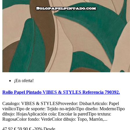
¡En oferta!
Rollo Papel Pintado VIBES & STYLES Referencia 790392.
Catalogo: VIBES & STYLESProveedor: DisbarArticulo: Papel
vinílicoTipo de soporte: Tejido no-tejidoTipo diseño: ModernoTipo
dibujo: HojasAplicación cola: Encolar la paredTipo textura:
RugosaColor fondo: VerdeColor dibujo: Topo, Marrón,...
47,92 €
59,90 €
-20%
Desde