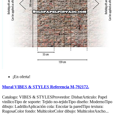
¡En oferta!
Mural VIBES & STYLES Referencia M-792172.
Catalogo: VIBES & STYLESProveedor: DisbarArticulo: Papel
vinílicoTipo de soporte: Tejido no-tejidoTipo diseño: ModernoTipo
dibujo: LadrilloAplicación cola: Encolar la paredTipo textura:
RugosaColor fondo: MulticolorColor dibujo: MulticolorAncho...