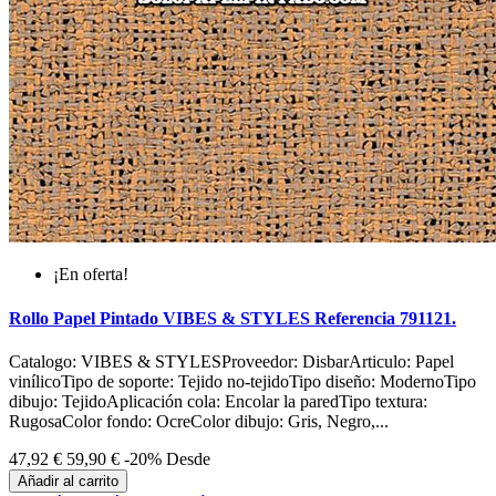
¡En oferta!
Rollo Papel Pintado VIBES & STYLES Referencia 791121.
Catalogo: VIBES & STYLESProveedor: DisbarArticulo: Papel
vinílicoTipo de soporte: Tejido no-tejidoTipo diseño: ModernoTipo
dibujo: TejidoAplicación cola: Encolar la paredTipo textura:
RugosaColor fondo: OcreColor dibujo: Gris, Negro,...
47,92 €
59,90 €
-20%
Desde
Añadir al carrito