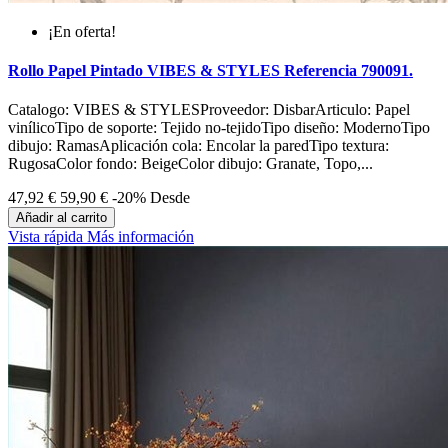
¡En oferta!
Rollo Papel Pintado VIBES & STYLES Referencia 790091.
Catalogo: VIBES & STYLESProveedor: DisbarArticulo: Papel
vinílicoTipo de soporte: Tejido no-tejidoTipo diseño: ModernoTipo
dibujo: RamasAplicación cola: Encolar la paredTipo textura:
RugosaColor fondo: BeigeColor dibujo: Granate, Topo,...
47,92 €
59,90 €
-20%
Desde
Añadir al carrito
Vista rápida
Más información