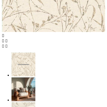




