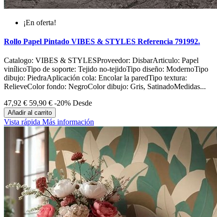
¡En oferta!
Rollo Papel Pintado VIBES & STYLES Referencia 791992.
Catalogo: VIBES & STYLESProveedor: DisbarArticulo: Papel
vinílicoTipo de soporte: Tejido no-tejidoTipo diseño: ModernoTipo
dibujo: PiedraAplicación cola: Encolar la paredTipo textura:
RelieveColor fondo: NegroColor dibujo: Gris, SatinadoMedidas...
47,92 €
59,90 €
-20%
Desde
Añadir al carrito
Vista rápida
Más información