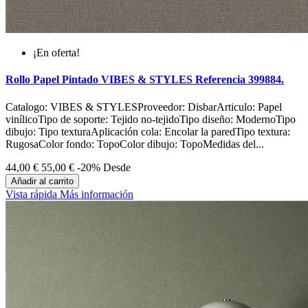
¡En oferta!
Rollo Papel Pintado VIBES & STYLES Referencia 399884.
Catalogo: VIBES & STYLESProveedor: DisbarArticulo: Papel
vinílicoTipo de soporte: Tejido no-tejidoTipo diseño: ModernoTipo
dibujo: Tipo texturaAplicación cola: Encolar la paredTipo textura:
RugosaColor fondo: TopoColor dibujo: TopoMedidas del...
44,00 €
55,00 €
-20%
Desde
Añadir al carrito
Vista rápida
Más información