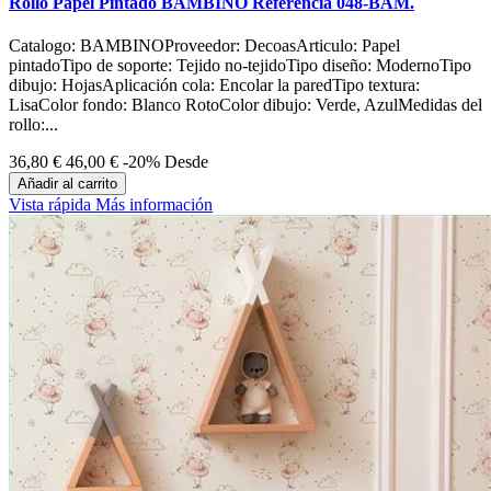
Rollo Papel Pintado BAMBINO Referencia 048-BAM.
Catalogo: BAMBINOProveedor: DecoasArticulo: Papel
pintadoTipo de soporte: Tejido no-tejidoTipo diseño: ModernoTipo
dibujo: HojasAplicación cola: Encolar la paredTipo textura:
LisaColor fondo: Blanco RotoColor dibujo: Verde, AzulMedidas del
rollo:...
36,80 €
46,00 €
-20%
Desde
Añadir al carrito
Vista rápida
Más información