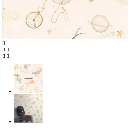




