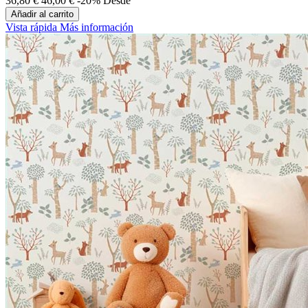
36,80 €
46,00 €
-20%
Desde
Añadir al carrito
Vista rápida
Más información