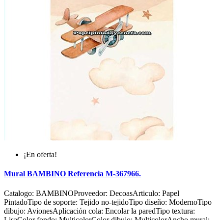
¡En oferta!
Mural BAMBINO Referencia M-367966.
Catalogo: BAMBINOProveedor: DecoasArticulo: Papel
PintadoTipo de soporte: Tejido no-tejidoTipo diseño: ModernoTipo
dibujo: AvionesAplicación cola: Encolar la paredTipo textura:
LisaColor fondo: MulticolorColor dibujo: MulticolorAncho mural: