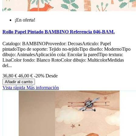
¡En oferta!
Rollo Papel Pintado BAMBINO Referencia 046-BAM.
Catalogo: BAMBINOProveedor: DecoasArticulo: Papel
pintadoTipo de soporte: Tejido no-tejidoTipo diseño: ModernoTipo
dibujo: AnimalesAplicación cola: Encolar la paredTipo textura:
LisaColor fondo: Blanco RotoColor dibujo: MulticolorMedidas
del...
36,80 €
46,00 €
-20%
Desde
Añadir al carrito
Vista rápida
Más información