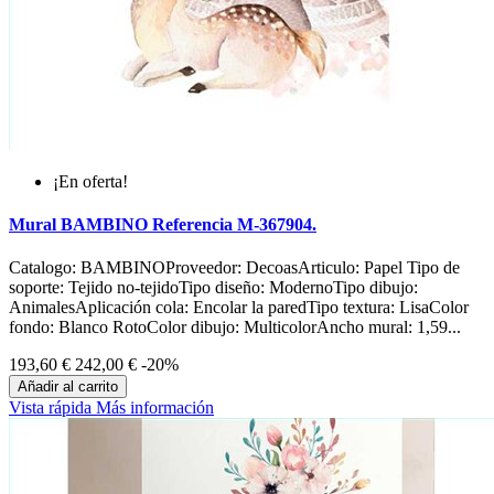
¡En oferta!
Mural BAMBINO Referencia M-367904.
Catalogo: BAMBINOProveedor: DecoasArticulo: Papel Tipo de
soporte: Tejido no-tejidoTipo diseño: ModernoTipo dibujo:
AnimalesAplicación cola: Encolar la paredTipo textura: LisaColor
fondo: Blanco RotoColor dibujo: MulticolorAncho mural: 1,59...
193,60 €
242,00 €
-20%
Añadir al carrito
Vista rápida
Más información