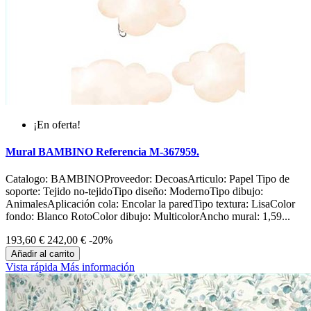
¡En oferta!
Mural BAMBINO Referencia M-367959.
Catalogo: BAMBINOProveedor: DecoasArticulo: Papel Tipo de
soporte: Tejido no-tejidoTipo diseño: ModernoTipo dibujo:
AnimalesAplicación cola: Encolar la paredTipo textura: LisaColor
fondo: Blanco RotoColor dibujo: MulticolorAncho mural: 1,59...
193,60 €
242,00 €
-20%
Añadir al carrito
Vista rápida
Más información