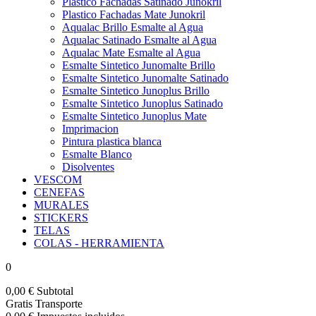
Plastico Fachadas Satinado Junokril
Plastico Fachadas Mate Junokril
Aqualac Brillo Esmalte al Agua
Aqualac Satinado Esmalte al Agua
Aqualac Mate Esmalte al Agua
Esmalte Sintetico Junomalte Brillo
Esmalte Sintetico Junomalte Satinado
Esmalte Sintetico Junoplus Brillo
Esmalte Sintetico Junoplus Satinado
Esmalte Sintetico Junoplus Mate
Imprimacion
Pintura plastica blanca
Esmalte Blanco
Disolventes
VESCOM
CENEFAS
MURALES
STICKERS
TELAS
COLAS - HERRAMIENTA
0
0,00 €
Subtotal
Gratis
Transporte