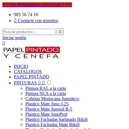
*** TE PODEMOS AYUDAR ? ***
985 56 74 10

Contacte con nosotros

Iniciar sesión

INICIO
CATALOGOS
PAPEL PINTADO
PINTURAS


Pintura RAL a la carta
Pintura NCS a la carta
Cubetas Monocapa Junodeco
Plastico Mate Juno J-25
Plastico Mate Junoral B-5
Plastico Mate JunoProf
Plastico Fachadas Sartinado Bikril
Plastico Fachadas Mate Bikril