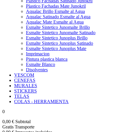
Plastico Fachadas Satinado Junokril
Plastico Fachadas Mate Junokril
Aqualac Brillo Esmalte al Agua
Aqualac Satinado Esmalte al Agua
Aqualac Mate Esmalte al Agua
Esmalte Sintetico Junomalte Brillo
Esmalte Sintetico Junomalte Satinado
Esmalte Sintetico Junoplus Brillo
Esmalte Sintetico Junoplus Satinado
Esmalte Sintetico Junoplus Mate
Imprimacion
Pintura plastica blanca
Esmalte Blanco
Disolventes
VESCOM
CENEFAS
MURALES
STICKERS
TELAS
COLAS - HERRAMIENTA
0
0,00 €
Subtotal
Gratis
Transporte