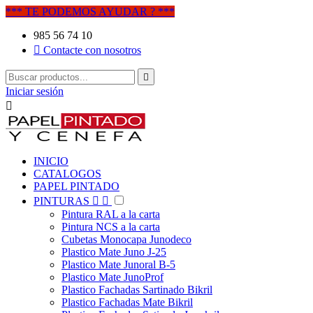
*** TE PODEMOS AYUDAR ? ***
985 56 74 10

Contacte con nosotros

Iniciar sesión

INICIO
CATALOGOS
PAPEL PINTADO
PINTURAS


Pintura RAL a la carta
Pintura NCS a la carta
Cubetas Monocapa Junodeco
Plastico Mate Juno J-25
Plastico Mate Junoral B-5
Plastico Mate JunoProf
Plastico Fachadas Sartinado Bikril
Plastico Fachadas Mate Bikril