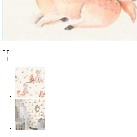




