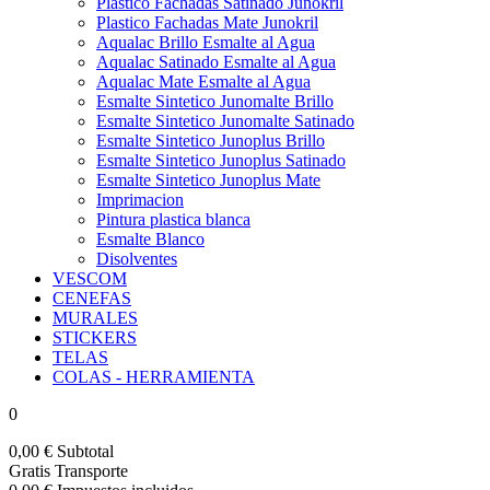
Plastico Fachadas Satinado Junokril
Plastico Fachadas Mate Junokril
Aqualac Brillo Esmalte al Agua
Aqualac Satinado Esmalte al Agua
Aqualac Mate Esmalte al Agua
Esmalte Sintetico Junomalte Brillo
Esmalte Sintetico Junomalte Satinado
Esmalte Sintetico Junoplus Brillo
Esmalte Sintetico Junoplus Satinado
Esmalte Sintetico Junoplus Mate
Imprimacion
Pintura plastica blanca
Esmalte Blanco
Disolventes
VESCOM
CENEFAS
MURALES
STICKERS
TELAS
COLAS - HERRAMIENTA
0
0,00 €
Subtotal
Gratis
Transporte