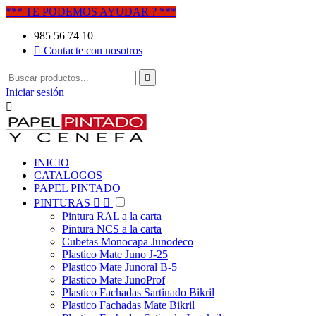
*** TE PODEMOS AYUDAR ? ***
985 56 74 10

Contacte con nosotros

Iniciar sesión

INICIO
CATALOGOS
PAPEL PINTADO
PINTURAS


Pintura RAL a la carta
Pintura NCS a la carta
Cubetas Monocapa Junodeco
Plastico Mate Juno J-25
Plastico Mate Junoral B-5
Plastico Mate JunoProf
Plastico Fachadas Sartinado Bikril
Plastico Fachadas Mate Bikril