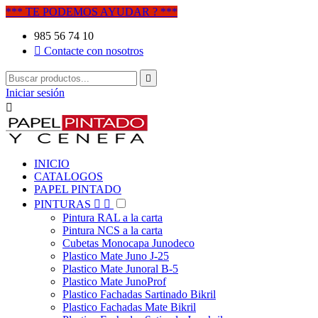
*** TE PODEMOS AYUDAR ? ***
985 56 74 10

Contacte con nosotros

Iniciar sesión

INICIO
CATALOGOS
PAPEL PINTADO
PINTURAS


Pintura RAL a la carta
Pintura NCS a la carta
Cubetas Monocapa Junodeco
Plastico Mate Juno J-25
Plastico Mate Junoral B-5
Plastico Mate JunoProf
Plastico Fachadas Sartinado Bikril
Plastico Fachadas Mate Bikril