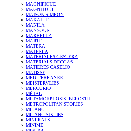
MAGNIFIQUE
MAGNITUDE
MAISON SIMEON
MAKALLE
MANILA
MANSOUR
MARBELLA
MARTE
MATERA
MATEREA
MATERIALES GESTERA
MATERIALS DECOAS
MATIERES CASELIO
MATISSE
MEDITERRANÉE
MEISTERVLIES
MERCURIO
MÈTAL
METAMORPHOSIS IBEROSTIL
METROPOLITAN STORIES
MILANO
MILANO SIXTIES
MINERALS
MINIME
MISURA