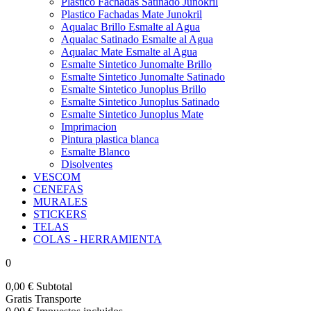
Plastico Fachadas Satinado Junokril
Plastico Fachadas Mate Junokril
Aqualac Brillo Esmalte al Agua
Aqualac Satinado Esmalte al Agua
Aqualac Mate Esmalte al Agua
Esmalte Sintetico Junomalte Brillo
Esmalte Sintetico Junomalte Satinado
Esmalte Sintetico Junoplus Brillo
Esmalte Sintetico Junoplus Satinado
Esmalte Sintetico Junoplus Mate
Imprimacion
Pintura plastica blanca
Esmalte Blanco
Disolventes
VESCOM
CENEFAS
MURALES
STICKERS
TELAS
COLAS - HERRAMIENTA
0
0,00 €
Subtotal
Gratis
Transporte